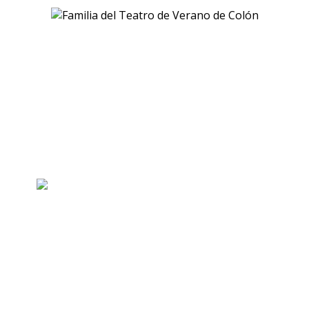
La familia del Teatro de Verano de
Colón 2024
Intervención del Teatro por
Memoria, Verdad y Justicia