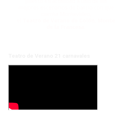
puesto en actividad a uno de los
mejores escenarios de barrio con que
cuenta Montevideo,
el
Teatro de Verano de Colón
,
Monte
de la Francesa
.
Teatro de Verano 21 carnavales